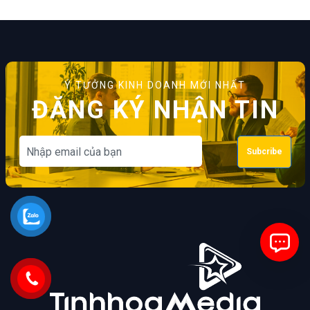
Ý TƯỞNG KINH DOANH MỚI NHẤT
ĐĂNG KÝ NHẬN TIN
Subcribe