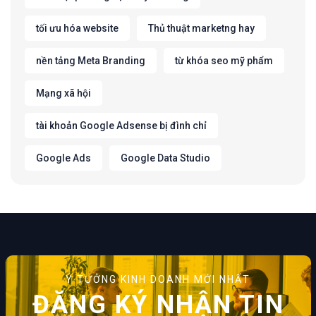
tối ưu hóa website
Thủ thuật marketng hay
nền tảng Meta Branding
từ khóa seo mỹ phẩm
Mạng xã hội
tài khoản Google Adsense bị đình chỉ
Google Ads
Google Data Studio
Ý TƯỞNG KINH DOANH MỚI NHẤT
ĐĂNG KÝ NHẬN TIN