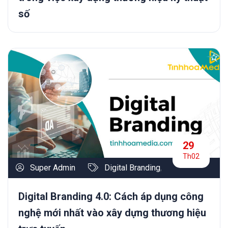
số
29
Th02
Super Admin
Digital Branding
,
Digital Branding 4.0: Cách áp dụng công
nghệ mới nhất vào xây dựng thương hiệu