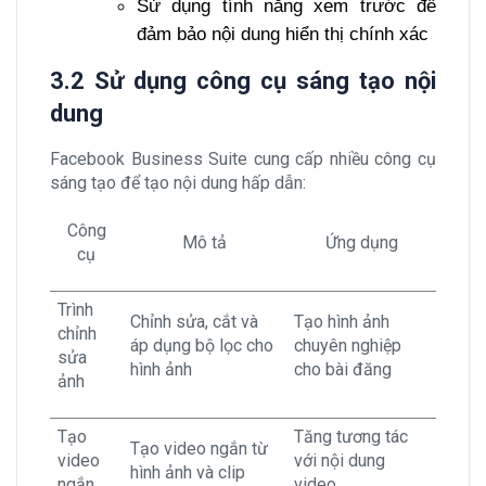
Sử dụng tính năng xem trước để
đảm bảo nội dung hiển thị chính xác
3.2 Sử dụng công cụ sáng tạo nội
dung
Facebook Business Suite cung cấp nhiều công cụ
sáng tạo để tạo nội dung hấp dẫn:
Công
Mô tả
Ứng dụng
cụ
Trình
Chỉnh sửa, cắt và
Tạo hình ảnh
chỉnh
áp dụng bộ lọc cho
chuyên nghiệp
sửa
hình ảnh
cho bài đăng
ảnh
Tạo
Tăng tương tác
Tạo video ngắn từ
video
với nội dung
hình ảnh và clip
ngắn
video