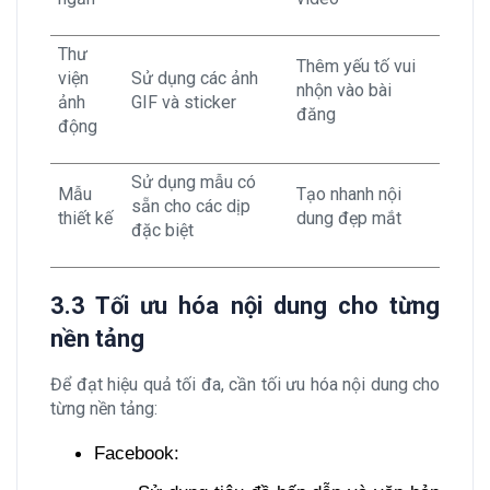
Thư
Thêm yếu tố vui
viện
Sử dụng các ảnh
nhộn vào bài
ảnh
GIF và sticker
đăng
động
Sử dụng mẫu có
Mẫu
Tạo nhanh nội
sẵn cho các dịp
thiết kế
dung đẹp mắt
đặc biệt
3.3 Tối ưu hóa nội dung cho từng
nền tảng
Để đạt hiệu quả tối đa, cần tối ưu hóa nội dung cho
từng nền tảng:
Facebook: