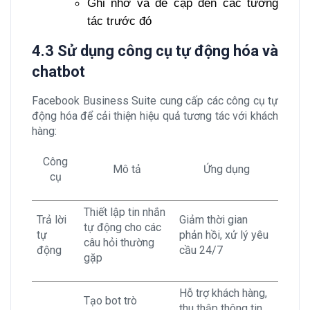
Ghi nhớ và đề cập đến các tương
tác trước đó
4.3 Sử dụng công cụ tự động hóa và
chatbot
Facebook Business Suite cung cấp các công cụ tự
động hóa để cải thiện hiệu quả tương tác với khách
hàng:
Công
Mô tả
Ứng dụng
cụ
Thiết lập tin nhắn
Trả lời
Giảm thời gian
tự động cho các
tự
phản hồi, xử lý yêu
câu hỏi thường
động
cầu 24/7
gặp
Hỗ trợ khách hàng,
Tạo bot trò
thu thập thông tin,