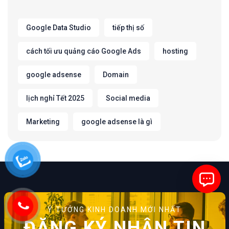
Google Data Studio
tiếp thị số
cách tối ưu quảng cáo Google Ads
hosting
google adsense
Domain
lịch nghỉ Tết 2025
Social media
Marketing
google adsense là gì
Ý TƯỞNG KINH DOANH MỚI NHẤT
ĐĂNG KÝ NHẬN TIN