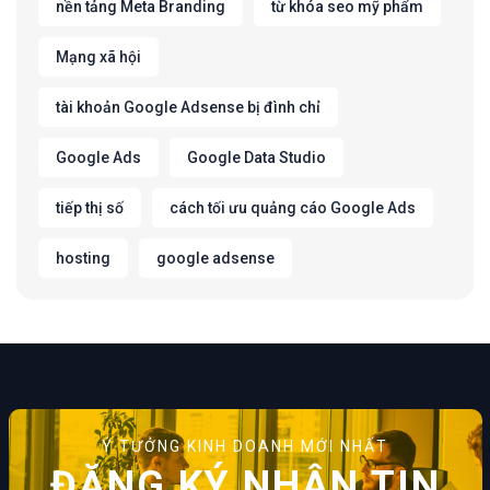
nền tảng Meta Branding
từ khóa seo mỹ phẩm
Mạng xã hội
tài khoản Google Adsense bị đình chỉ
Google Ads
Google Data Studio
tiếp thị số
cách tối ưu quảng cáo Google Ads
hosting
google adsense
Ý TƯỞNG KINH DOANH MỚI NHẤT
ĐĂNG KÝ NHẬN TIN